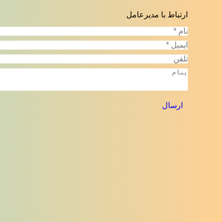
opens
opens
opens
ارتباط با مدیرعامل
in
in
in
نام *
new
new
new
ایمیل *
window
window
window
تلفن
پبام
ارسال