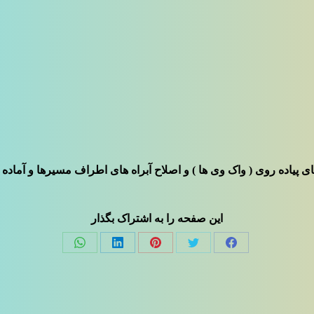
 پیاده روی ( واک وی ها ) و اصلاح آبراه های اطراف مسیرها و آما
این صفحه را به اشتراک بگذار
Share
Share
Share
Share
Share
on
on
on
on
on
فیسبوک
توئیتر
پینترست
لینک‌دین
واتساپ