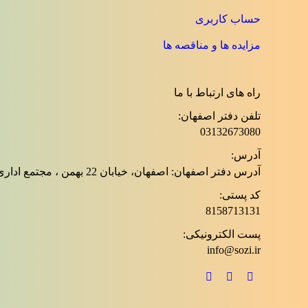
حساب کاربری
مزایده ها و مناقصه ها
راه های ارتباط با ما
تلفن دفتر اصفهان:
03132673080
آدرس:
آدرس دفتر اصفهان: اصفهان، خیابان 22 بهمن ، مجتمع اداری غدیر
کد پستی:
8158713131
پست الکترونیکی:
info@sozi.ir
مارا در اینجا پیدا کنید:
ایمیل
اینستاگرام
تلگرام
page
page
page