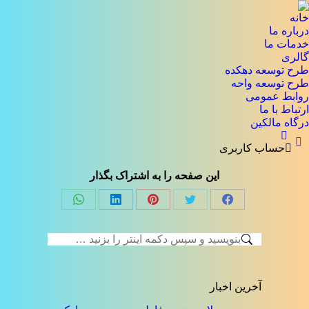
خانه
درباره ما
خدمات ما
گالری
طرح توسعه دهکده
طرح توسعه واحه
روابط عمومی
ارتباط با ما
درگاه مالکین
جستجو:
حساب کاربری
این صفحه را به اشتراک بگذار
Share
Share
Share
Share
Share
on
on
on
on
on
جستجو:
فیسبوک
توئیتر
پینترست
لینک‌دین
واتساپ
آخرین اخبار