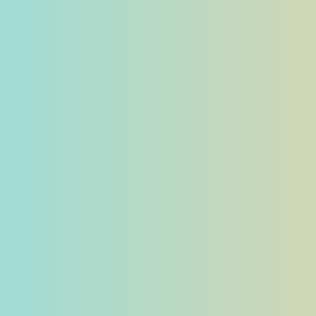
فیسبوک
توئیتر
پینت