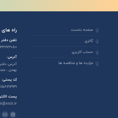
راه های ا
صفحه نخست
تلفن دفتر 
گالری
132673080
حساب کاربری
آدرس:
مزایده ها و مناقصه ها
بهمن ، مجت
کد پستی:
158713131
پست الکتر
fo@sozi.ir
مارا در اینج
اینستاگر
ایم