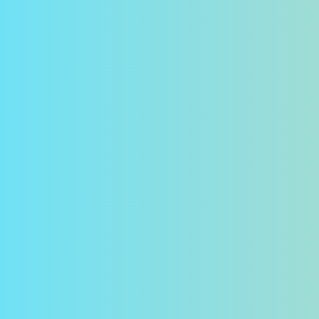
رست
لینک‌دین
واتساپ