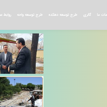
ات ما
گالری
طرح توسعه دهکده
طرح توسعه واحه
روابط ع