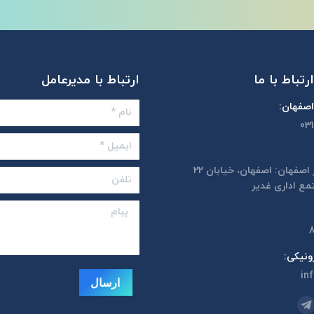
رتباط با ما
ارتباط با مدیرعامل
اصفهان:
نام *
03
ایمیل *
آدرس دفتر اصفهان: اصفهان، خیابان 22
تلفن
مع اداری غدیر
پبام
8
ونیکی:
in
ارسال
ا پیدا کنید:
ام
یل
تلگرام