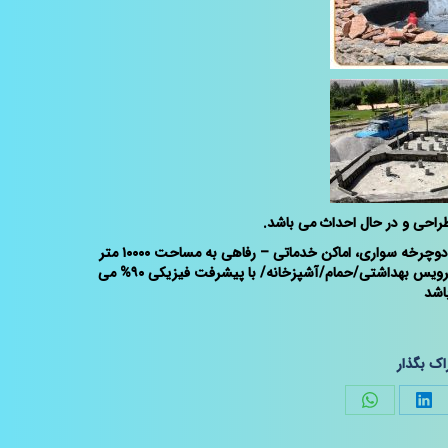
طراحی و در حال احداث می باشد.
فاز نخست این طرح در عرصه ای به مساحت ۵ هکتار و شامل معابر پیاده رو و دوچرخه سواری، اماکن خدماتی – رفاهی به مساحت ۱۰۰۰۰ متر
مربع و اقامتی با زیربنای ۱۰۰۰ متر مربع شامل اقامتگاه موقت/مسجد/آلاچیق/سرویس بهداشتی/حمام/آشپزخانه/ با پیشرفت فیزیکی ۹۰% می
اشد
اک بگذار
Share
Share
S
on
on