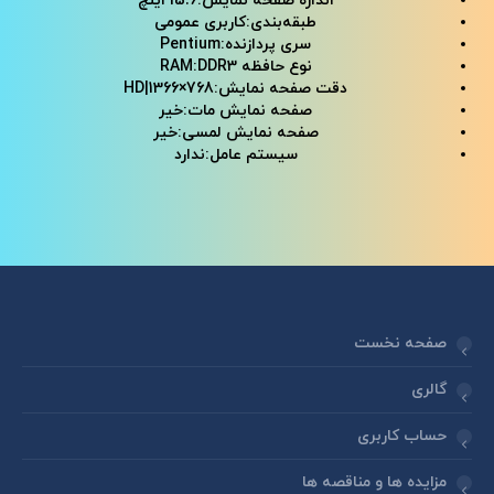
اندازه صفحه نمایش:15.6 اینچ
طبقه‌بندی:کاربری عمومی
سری پردازنده:Pentium
نوع حافظه RAM:DDR3
دقت صفحه نمایش:HD|1366×768
صفحه نمایش مات:خیر
صفحه نمایش لمسی:خیر
سیستم عامل:ندارد
صفحه نخست
گالری
حساب کاربری
مزایده ها و مناقصه ها