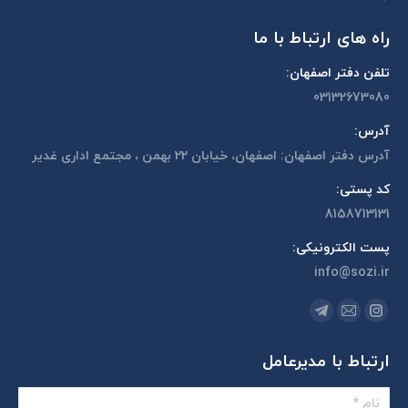
راه های ارتباط با ما
تلفن دفتر اصفهان:
03132673080
آدرس:
آدرس دفتر اصفهان: اصفهان، خیابان 22 بهمن ، مجتمع اداری غدیر
کد پستی:
8158713131
پست الکترونیکی:
info@sozi.ir
مارا در اینجا پیدا کنید:
اینستاگرام
ایمیل
تلگرام
page
page
page
ارتباط با مدیرعامل
opens
opens
opens
in
in
in
نام *