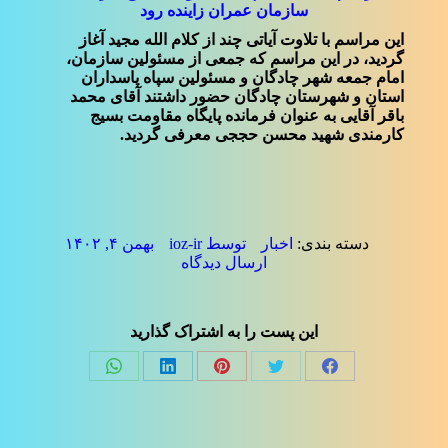
سازمان عمران زاینده رود
این مراسم با تلاوت آیاتی چند از کلام الله مجید آغاز
گردید، در این مراسم که جمعی از مسئولین سازمان،
امام جمعه شهر چادگان و مسئولین سپاه پاسداران
استان و شهرستان چادگان حضور داشتند آقای محمد
باقر آقایی به عنوان فرمانده پایگاه مقاومت بسیج
کارمندی شهید محسن حججی معرفی گردید.
دسته بندی:
اخبار
توسط
ioz-ir
بهمن ۴, ۱۴۰۲
ارسال دیدگاه
این پست را به اشتراک گذارید
Share
Share
Share
Share
Share
on
on
on
on
on
فیسبوک
توئیتر
پینترست
لینک‌دین
واتساپ