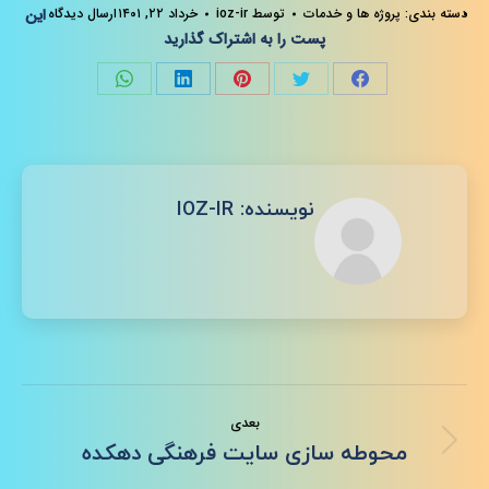
دسته بندی:
پروژه ها و خدمات
توسط
ioz-ir
خرداد ۲۲, ۱۴۰۱
ارسال دیدگاه
این
پست را به اشتراک گذارید
Share
Share
Share
Share
Share
on
on
on
on
on
فیسبوک
توئیتر
پینترست
لینک‌دین
واتساپ
نویسنده:
IOZ-IR
ناوبری
بعدی
نوشته
نوشته
محوطه سازی سایت فرهنگی دهکده
بعدی: