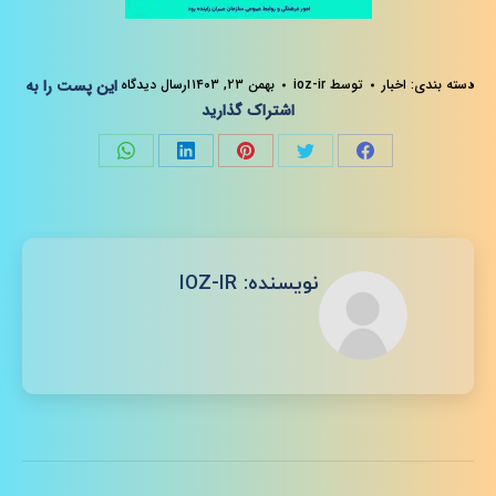
دسته بندی:
اخبار
توسط
ioz-ir
بهمن ۲۳, ۱۴۰۳
ارسال دیدگاه
این پست را به
اشتراک گذارید
Share
Share
Share
Share
Share
on
on
on
on
on
فیسبوک
توئیتر
پینترست
لینک‌دین
واتساپ
نویسنده:
IOZ-IR
ناوبری