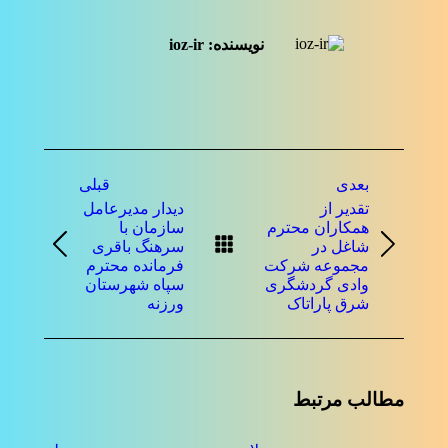
نویسنده:
ioz-ir
ناوبری
بعدی
قبلی
نوشته
تقدیر از
دیدار مدیرعامل
همکاران محترم
سازمان با
شاغل در
سرهنگ باقری
نوشته
نوشته
مجموعه شرکت
فرمانده محترم
بعدی:
قبلی:
وادی گردشگری
سپاه شهرستان
شرق پاراتاک
ورزنه
مطالب مرتبط