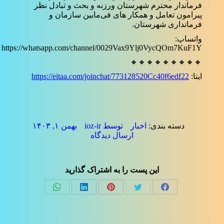
فرماندار محترم شهرستان ورزنه و بحث و تبادل نظر
پیرامون تعامل و همکار های فی‌مابین سازمان و
فرمانداری شهرستان.
واتساپ:
https://whatsapp.com/channel/0029Vax9Ylj0VycQOm7KuF1Y
🔸🔸🔸🔸🔸🔸🔸🔸🔸
ایتا:
https://eitaa.com/joinchat/773128520Cc40f6edf22
دسته بندی:
اخبار
توسط
ioz-ir
بهمن ۱, ۱۴۰۳
ارسال دیدگاه
این پست را به اشتراک گذارید
Share
Share
Share
Share
Share
on
on
on
on
on
فیسبوک
توئیتر
پینترست
لینک‌دین
واتساپ