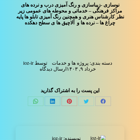
نوسازی -زیباسازی و رنگ آمیزی درب و نرده های
مراکز فرهنگی – خدماتی و محوطه های عمومی زیر
نظر کارشناس هنری و همچنین رنگ آمیزی تابلو ها پایه
چراغ ها – نرده ها و آلاچیق ها ی سطح دهکده
دسته بندی:
پروژه ها و خدمات
توسط
ioz-ir
خرداد ۹, ۱۴۰۳
ارسال دیدگاه
این پست را به اشتراک گذارید
Share
Share
Share
Share
Share
on
on
on
on
on
فیسبوک
توئیتر
پینترست
لینک‌دین
واتساپ
نویسنده:
ioz-ir