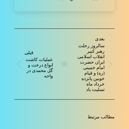
ناوبری
نوشته
بعدی
سالروز رحلت
رهبر کبیر
قبلی
انقلاب اسلامی
عملیات کاشت
ایران حضرت
انواع درخت و
نوشته
نوشته
امام خمینی
گل محمدی در
بعدی:
قبلی:
(ره) و قیام
واحه
خونین پانزده
خرداد ماه
تسلیت باد
مطالب مرتبط