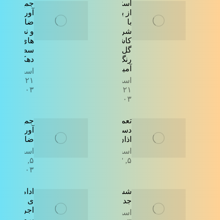
استقبال
جمع
از بهار
آوری
با
ضایعات
شروع
و نخاله
کاشت
های
گل و
سطح
رنگ
دهکده
آمیزی
اسفند
اسفند
۲۱,
۱۴۰۳
۲۱,
۱۴۰۳
تعمیرات
جمع
دستگاه
آوری
اذان گو
ضایعات
اسفند
اسفند
۵,
۵, ۱۴۰۳
۱۴۰۳
شستشوی
ادامه
جداول
ی
اجرای
اسفند ۵,
پروژه