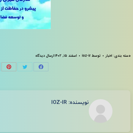
دسته بندی:
اخبار
توسط
ioz-ir
اسفند ۱۵, ۱۴۰۲
ارسال دیدگاه
hare
Share
Share
on
on
on
فیسبوک
توئیتر
پینت
نویسنده:
IOZ-IR