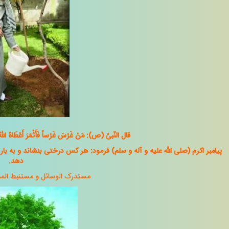
قال النّبیّ (ص): مَنْ غَرْسَ غَرْساً فَأَثْمَرَ أَعْطَاهُ اللَّهُ مِ
پیامبر اکرم (صلی الله علیه و آله و سلم) فرمود: هر کس درختى بنشاند و به بار 
‏دهد.
مستدرک الوسائل و مستنبط المسائل، ج‏۳