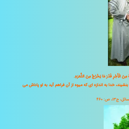
نَ الْأَجْرِ قَدْرَ مَا یَخْرُجُ مِنَ الثَّمَرَهِ.
بنشیند، خدا به اندازه ‏اى که میوه از آن فراهم آید به او پاداش مى
۱، ص: ۴۶۰