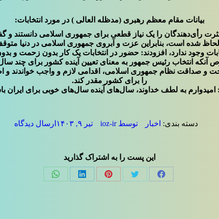
بیانات مقام معظم رهبری (مدظله العالی ) در مورد انتخابات:
ثرت رأی‌دهندگان را یک نیاز قطعی برای جمهوری اسلامی دانستند و 
حاظ شده است، بنابراین عزت و آبروی جمهوری اسلامی در دنیا متو
تخابات وجود ندارد، افزودند: حضور در انتخابات یک کار بدون زحمت و ب
 آنکه انتخاب رئیس جمهور به معنای تعیین آینده کشور برای چند سا
حت و صداقت نظام جمهوری اسلامی، اقدامی لازم و واجب خواندند و اظه
را برای کشور مقدر کند.
: امیدوارم به لطف خداوند، سال‌های آینده سال‌های خوبی برای ایران 
دسته بندی:
اخبار
توسط
ioz-ir
تیر ۹, ۱۴۰۳
ارسال دیدگاه
این پست را به اشتراک گذارید
Share
Share
Share
Share
Share
on
on
on
on
on
فیسبوک
توئیتر
پینترست
لینک‌دین
واتساپ