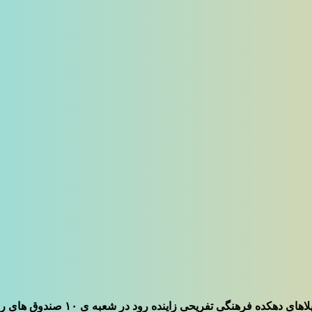
ی تفریحی زاینده رود در شعبه ی ۱۰ صندوق های رای گیری انتخابات ریاست جمهوری