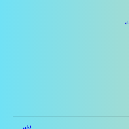
ه
قبلی