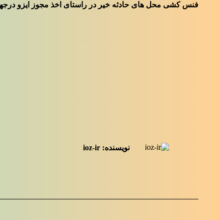
فنس کشی محل های حادثه خیر در راستای اخذ مجوز ایزو درجهت 
نویسنده:
ioz-ir
ناوبری
نوشته