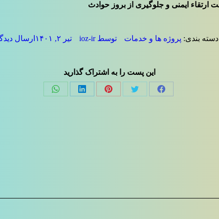
ارتقاء ایمنی و جلوگیری از بروز حوادث
دسته بندی:
پروژه ها و خدمات
توسط
ioz-ir
تیر ۲, ۱۴۰۱
ارسال دیدگا
این پست را به اشتراک گذارید
Share
Share
Share
Share
Share
on
on
on
on
on
فیسبوک
توئیتر
پینترست
لینک‌دین
واتساپ