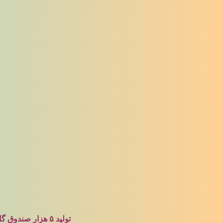
تولید ۵ هزار صندوق گل بنفشه در خرانه گلخانه و کاشت بیش از ۲۱ هزار متر مربع از باغچه های فضای سبز دهکده.