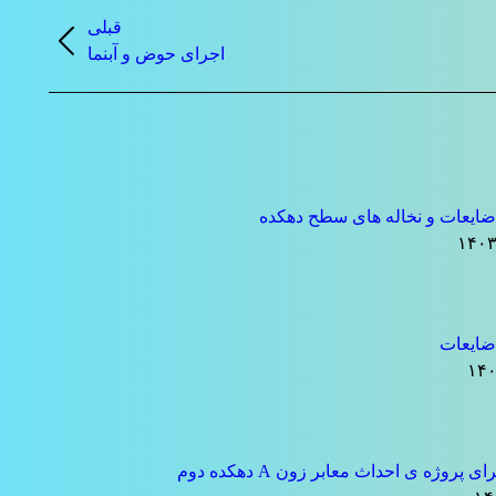
قبلی
نوشته
اجرای حوض و آبنما
قبلی:
ایعات و نخاله های سطح دهکده
ضایعات
 پروژه ی احداث معابر زون A دهکده دوم