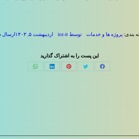
ه بندی:
پروژه ها و خدمات
توسط
ioz-ir
اردیبهشت ۵, ۱۴۰۳
ارسال د
این پست را به اشتراک گذارید
Share
Share
Share
Share
Share
on
on
on
on
on
فیسبوک
توئیتر
پینترست
لینک‌دین
واتساپ