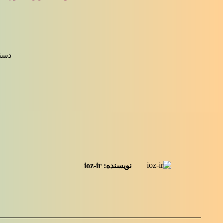
دست
نویسنده:
ioz-ir