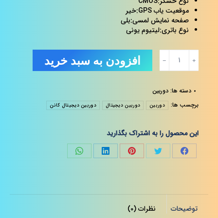
نوع حسگر:CMOS
موقعیت یاب GPS:خیر
صفحه نمایش لمسی:بلی
نوع باتری:لیتیوم یونی
دوربین
افزودن به سبد خرید
دیجیتال
کانن
مدل
دسته ها:
دوربین
Eos-
1D
برچسب ها:
دوربین
دوربین دیجیتال
دوربین دیجیتال کانن
X
MarkII
عدد
این محصول را به اشتراک بگذارید
Share
Share
Share
Share
on
on
on
on
توئیتر
پینترست
لینک‌دین
واتساپ
توضیحات
نظرات (0)