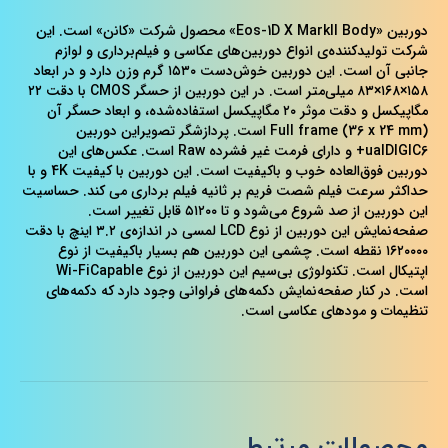
دوربین «‌Eos-1D X MarkII Body‌» محصول شرکت «کانن» است. این
شرکت تولیدکننده‌ی انواع دوربین‌های عکاسی و فیلم‌برداری و لوازم
جانبی آن است. این دوربین خوش‌دست ۱۵۳۰ گرم وزن دارد و در ابعاد
۱۵۸×۱۶۸×۸۳ میلی‌متر است. در این دوربین از حسگر CMOS‌ با دقت ۲۲
مگاپیکسل و دقت موثر ۲۰ مگاپیکسل استفاده‌شده، و ابعاد حسگر آن‌
Full frame (36 x 24 mm) است. پردازشگر تصویراین دوربین
ualDIGIC6+‌ و دارای فرمت غیر فشرده‌ Raw‌ است. عکس‌های این
دوربین فوق‌العاده خوب و با‌کیفیت است. این دوربین با کیفیت 4K‌ و با
حداکثر سرعت فیلم شصت فریم بر ثانیه فیلم برداری می کند. حساسیت
این دوربین از صد شروع می‌شود و تا ۵۱۲۰۰ قابل تغییر است.
صفحه‌نمایش این دوربین از نوع LCD‌ لمسی در اندازه‌ی ۳.۲ اینچ با دقت
۱۶۲۰۰۰۰ نقطه است. چشمی این دوربین هم بسیار با‌کیفیت از نوع
است. در کنار صفحه‌نمایش دکمه‌های فراوانی وجود دارد که دکمه‌های
تنظیمات و مودهای عکاسی است.
محصولات مرتبط