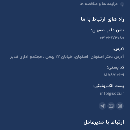
مزایده ها و مناقصه ها
راه های ارتباط با ما
تلفن دفتر اصفهان:
03132673080
آدرس:
آدرس دفتر اصفهان: اصفهان، خیابان 22 بهمن ، مجتمع اداری غدیر
کد پستی:
8158713131
پست الکترونیکی:
info@sozi.ir
مارا در اینجا پیدا کنید:
اینستاگرام
ایمیل
تلگرام
page
page
page
ارتباط با مدیرعامل
opens
opens
opens