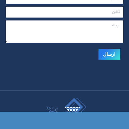
تلفن
پبام
ارسال