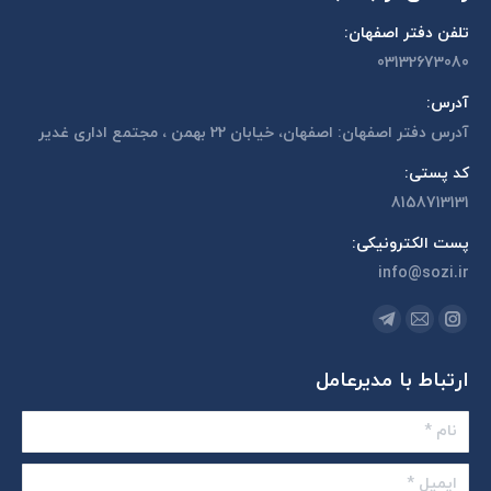
تلفن دفتر اصفهان:
03132673080
آدرس:
آدرس دفتر اصفهان: اصفهان، خیابان 22 بهمن ، مجتمع اداری غدیر
کد پستی:
8158713131
پست الکترونیکی:
info@sozi.ir
مارا در اینجا پیدا کنید:
اینستاگرام
ایمیل
تلگرام
page
page
page
ارتباط با مدیرعامل
opens
opens
opens
in
in
in
نام *
new
new
new
window
window
window
ایمیل *