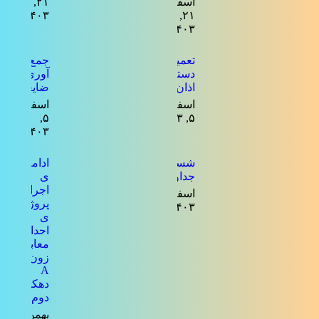
اسفند
۲۱,
۱۴۰۳
۲۱,
۱۴۰۳
تعمیرات
جمع
دستگاه
آوری
اذان گو
ضایعات
اسفند
اسفند
۵,
۵, ۱۴۰۳
۱۴۰۳
شستشوی
ادامه
جداول
ی
اجرای
اسفند ۵,
پروژه
۱۴۰۳
ی
احداث
معابر
زون
A
دهکده
دوم
بهمن