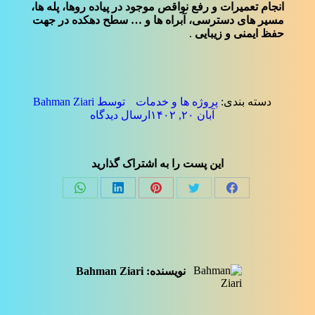
انجام تعمیرات و رفع نواقص موجود در پیاده روها، پله ها،
مسیر های دسترسی، آبراه ها و … سطح دهکده در جهت
حفظ ایمنی و زیبایی
.
دسته بندی:
پروژه ها و خدمات
توسط
Bahman Ziari
آبان ۲۰, ۱۴۰۲
ارسال دیدگاه
این پست را به اشتراک گذارید
Share
Share
Share
Share
Share
on
on
on
on
on
فیسبوک
توئیتر
پینترست
لینک‌دین
واتساپ
نویسنده:
Bahman Ziari