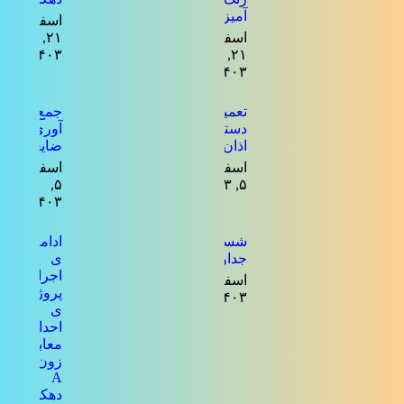
آمیزی
اسفند
اسفند
۲۱,
۱۴۰۳
۲۱,
۱۴۰۳
تعمیرات
جمع
دستگاه
آوری
اذان گو
ضایعات
اسفند
اسفند
۵,
۵, ۱۴۰۳
۱۴۰۳
شستشوی
ادامه
جداول
ی
اجرای
اسفند ۵,
پروژه
۱۴۰۳
ی
احداث
معابر
زون
A
دهکده