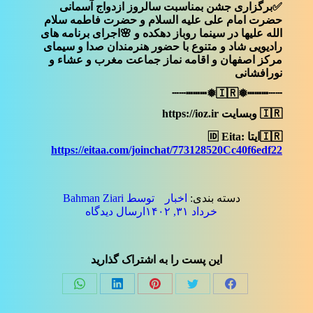
✅برگزاری جشن بمناسبت سالروز ازدواج آسمانی
حضرت امام علی علیه السلام و حضرت فاطمه سلام
الله علیها در سینما روباز دهکده و 🌸اجرای برنامه های
رادیویی شاد و متنوع با حضور هنرمندان صدا و سیمای
مرکز اصفهان و اقامه نماز جماعت مغرب و عشاء و
نورافشانی
┄┄┅┅┅❅🇮🇷❅┅┅┅┄┄
🇮🇷 وبسایت https://ioz.ir
🇮🇷ایتا 🆔 Eita:
https://eitaa.com/joinchat/773128520Cc40f6edf22
دسته بندی:
اخبار
توسط
Bahman Ziari
خرداد ۳۱, ۱۴۰۲
ارسال دیدگاه
این پست را به اشتراک گذارید
Share
Share
Share
Share
Share