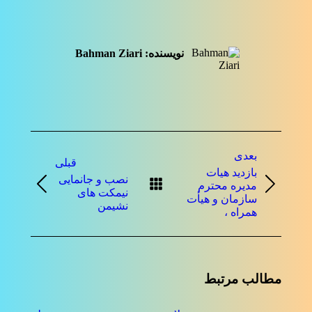
on
on
on
on
on
فیسبوک
توئیتر
پینترست
لینک‌دین
واتساپ
نویسنده:
Bahman Ziari
ناوبری
بعدی
نوشته
قبلی
بازدید هیات
نصب و جانمایی
مدیره محترم
نوشته
نوشته
نیمکت های
سازمان و هیأت
بعدی:
قبلی:
نشیمن
همراه ،
مطالب مرتبط