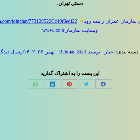
دستی تهران.
 سازمان عمران زاینده رود
taa.com/joinchat/773128520Cc40f6edf22
وبسایت سازمانwww.ioz.ir
دسته بندی:
اخبار
توسط
Bahman Ziari
بهمن ۲۴, ۱۴۰۲
ارسال دیدگا
این پست را به اشتراک گذارید
Share
Share
Share
Share
Share
on
on
on
on
on
فیسبوک
توئیتر
پینترست
لینک‌دین
واتساپ