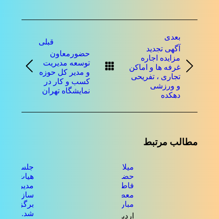
ناوبری
بعدی
نوشته
قبلی
آگهی تجدید
حضورمعاون
مزایده اجاره
توسعه مدیریت
غرفه ها و اماکن
نوشته
نوشته
و مدیر کل حوزه
تجاری ، تفریحی
بعدی:
قبلی:
کسب و کار در
و ورزشی
نمایشگاه تهران
دهکده
مطالب مرتبط
میلاد
جلسه ی
حضرت
هیات
فاطمه
مدیره
معصومه
سازمان
مبارک باد
برگزار
شد.
اردیبهشت