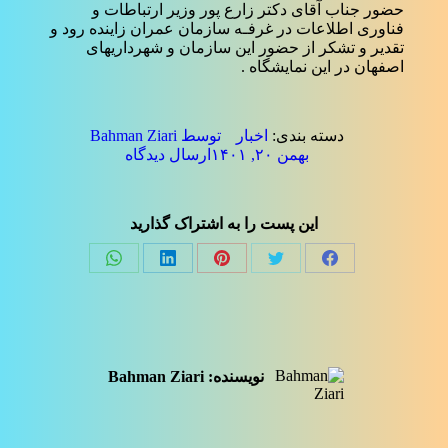
حضور جناب آقای دکتر زارع پور وزیر ارتباطات و
فناوری اطلاعات در غرفـه سازمان عمران زاینده رود و
تقدیر و تشکر از حضور این سازمان و شهرداریهای
اصفهان در این نمایشگاه .
دسته بندی:
اخبار
توسط
Bahman Ziari
بهمن ۲۰, ۱۴۰۱
ارسال دیدگاه
این پست را به اشتراک گذارید
Share
Share
Share
Share
Share
on
on
on
on
on
فیسبوک
توئیتر
پینترست
لینک‌دین
واتساپ
نویسنده:
Bahman Ziari