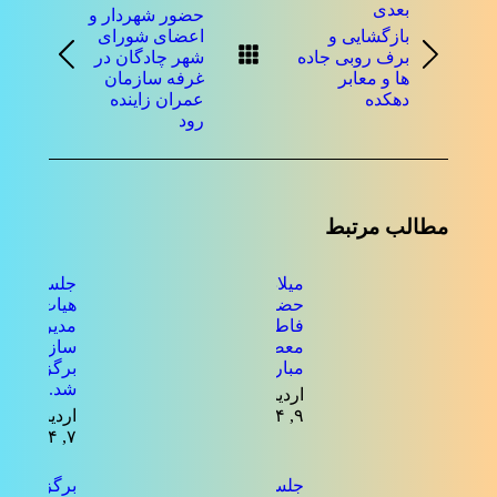
بعدی
حضور شهردار و
بازگشایی و
اعضای شورای
برف روبی جاده
شهر چادگان در
نوشته
نوشته
ها و معابر
غرفه سازمان
بعدی:
قبلی:
دهکده
عمران زاینده
رود
مطالب مرتبط
میلاد
جلسه ی
حضرت
هیات
فاطمه
مدیره
معصومه
سازمان
مبارک باد
برگزار
شد.
اردیبهشت
۹, ۱۴۰۴
اردیبهشت
۷, ۱۴۰۴
جلسه
برگزاری